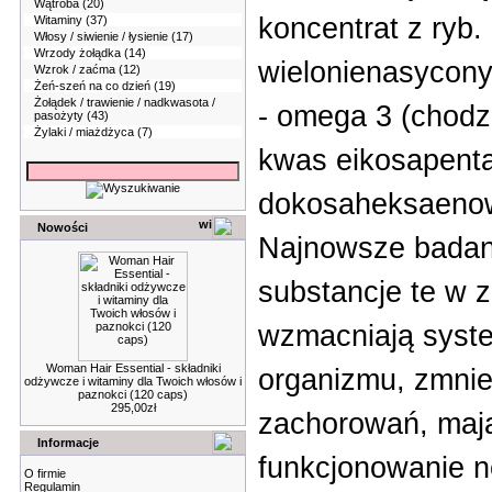
Wątroba
(20)
koncentrat z ryb.
Witaminy
(37)
Włosy / siwienie / łysienie
(17)
Wrzody żołądka
(14)
wielonienasycon
Wzrok / zaćma
(12)
Żeń-szeń na co dzień
(19)
Żołądek / trawienie / nadkwasota /
- omega 3 (chodz
pasożyty
(43)
Żylaki / miażdżyca
(7)
kwas eikosapenta
dokosaheksaenow
Nowości
Najnowsze badan
substancje te w 
wzmacniają syst
Woman Hair Essential - składniki
organizmu, zmnie
odżywcze i witaminy dla Twoich włosów i
paznokci (120 caps)
295,00zł
zachorowań, maj
Informacje
funkcjonowanie n
O firmie
Regulamin