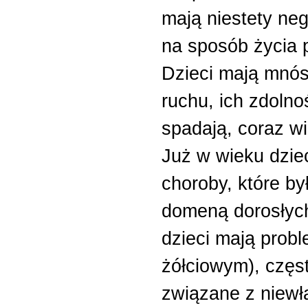
mają niestety ne
na sposób życia p
Dzieci mają mnós
ruchu, ich zdolno
spadają, coraz wię
Już w wieku dzie
choroby, które by
domeną dorosłych
dzieci mają prob
żółciowym), częs
związane z niew