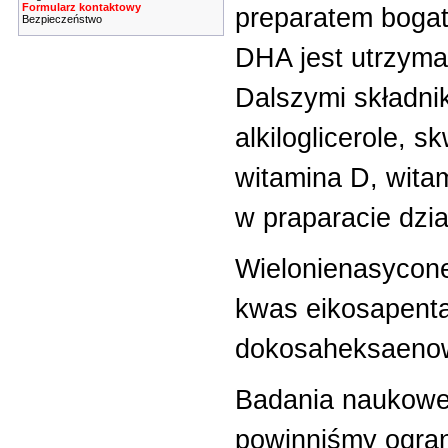
Formularz kontaktowy
preparatem boga
Bezpieczeństwo
DHA jest utrzyma
Dalszymi składni
alkiloglicerole, s
witamina D, witam
w praparacie dzia
Wielonienasycone
kwas eikosapent
dokosaheksaenow
Badania naukowe
powinniśmy ogran