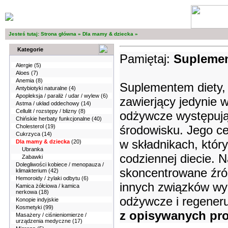
Jesteś tutaj:
Strona główna
»
Dla mamy & dziecka
»
Kategorie
Pamiętaj:
Suplement
Alergie
(5)
Aloes
(7)
Anemia
(8)
Suplementem diety,
Antybiotyki naturalne
(4)
Apopleksja / paraliż / udar / wylew
(6)
zawierjący jedynie w
Astma / układ oddechowy
(14)
Cellulit / rozstępy / blizny
(8)
odżywcze występują
Chińskie herbaty funkcjonalne
(40)
środowisku. Jego ce
Cholesterol
(19)
Cukrzyca
(14)
w składnikach, któr
Dla mamy & dziecka
(20)
Ubranka
codziennej diecie. Na
Zabawki
Dolegliwości kobiece / menopauza /
skoncentrowane źród
klimakterium
(42)
Hemoroidy / żylaki odbytu
(6)
innych związków wy
Kamica żółciowa / kamica
nerkowa
(18)
odżywcze i regeneru
Konopie indyjskie
Kosmetyki
(99)
z opisywanych pro
Masażery / ciśnieniomierze /
urządzenia medyczne
(17)